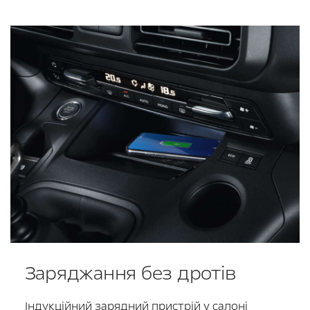
Заряджання без дротів
Індукційний зарядний пристрій у салоні