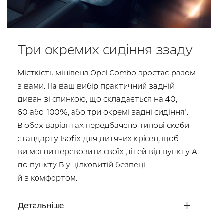
Три окремих сидіння ззаду
Місткість мінівена Opel Combo зростає разом
з вами. На ваш вибір практичний задній
диван зі спинкою, що складається на 40,
60 або 100%, або три окремі задні сидіння¹.
В обох варіантах передбачено типові скоби
стандарту Isofix для дитячих крісел, щоб
ви могли перевозити своїх дітей від пункту А
до пункту Б у цілковитій безпеці
й з комфортом.
Детальніше