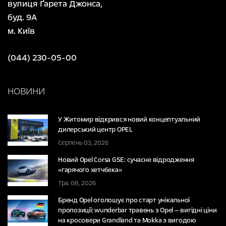
вулиця Ґарета Джонса,
буд. 9А
м. Київ
(044) 230-05-00
НОВИНИ
У Житомир відкрився новий концептуальний
дилерський центр OPEL
Серпень 03, 2026
Новий Opel Corsa GSE: сучасне відродження
«гарячого хетчбека»
Тра. 08, 2026
Бренд Opel оголошує про старт унікальної
пропозиції: wunderbar травень з Opel — вигідні ціни
на кросовери Grandland та Mokka з вигодою