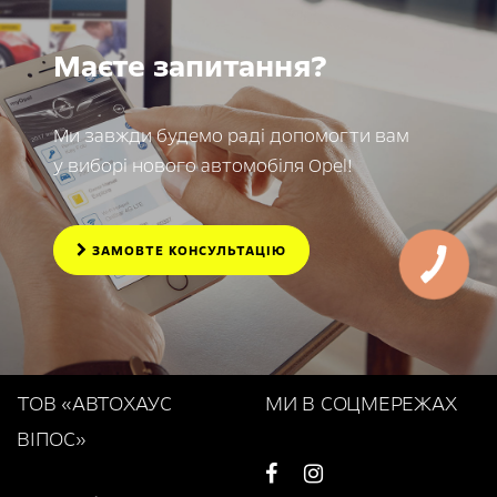
Маєте запитання?
Ми завжди будемо раді допомогти вам
у виборі нового автомобіля Opel!
ЗАМОВТЕ КОНСУЛЬТАЦІЮ
ТОВ «АВТОХАУС
МИ В СОЦМЕРЕЖАХ
ВІПОС»