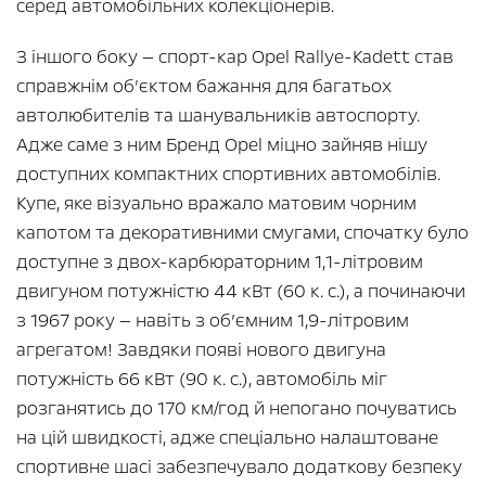
серед автомобільних колекціонерів.
З іншого боку — спорт-кар Opel Rallye-Kadett став
справжнім об’єктом бажання для багатьох
автолюбителів та шанувальників автоспорту.
Адже саме з ним Бренд Opel міцно зайняв нішу
доступних компактних спортивних автомобілів.
Купе, яке візуально вражало матовим чорним
капотом та декоративними смугами, спочатку було
доступне з двох-карбюраторним 1,1-літровим
двигуном потужністю 44 кВт (60 к. с.), а починаючи
з 1967 року — навіть з об’ємним 1,9-літровим
агрегатом! Завдяки появі нового двигуна
потужність 66 кВт (90 к. с.), автомобіль міг
розганятись до 170 км/год й непогано почуватись
на цій швидкості, адже спеціально налаштоване
спортивне шасі забезпечувало додаткову безпеку