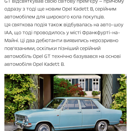
GT відсвяткував свою світову прем’єру — причому
одразу з тоді ще новим Opel Kadett B, серійним
автомобілем для широкого кола покупців.
Ця святкова подія також відбувалась на авто-шоу
IAA, що тоді проводилось у місті Франкфурті-на-
Майні. Ці два дебютанти виявились нерозривно
пов’язаними, оскільки пізніший серійний
автомобіль Opel GT технічно базувався на основі
автомобіля Opel Kadett B.