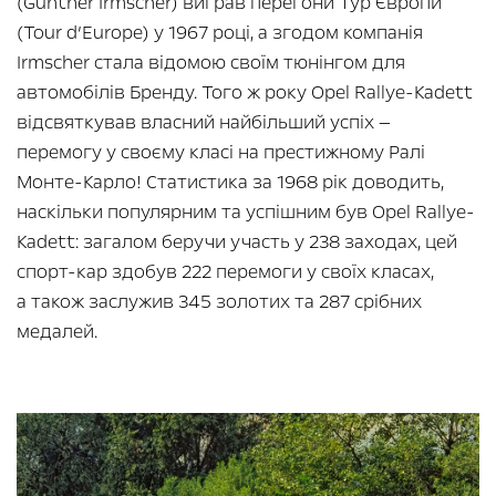
(Günther Irmscher) виграв перегони Тур Європи
(Tour d’Europe) у 1967 році, а згодом компанія
Irmscher стала відомою своїм тюнінгом для
автомобілів Бренду. Того ж року Opel Rallye-Kadett
відсвяткував власний найбільший успіх —
перемогу у своєму класі на престижному Ралі
Монте-Карло! Статистика за 1968 рік доводить,
наскільки популярним та успішним був Opel Rallye-
Kadett: загалом беручи участь у 238 заходах, цей
спорт-кар здобув 222 перемоги у своїх класах,
а також заслужив 345 золотих та 287 срібних
медалей.