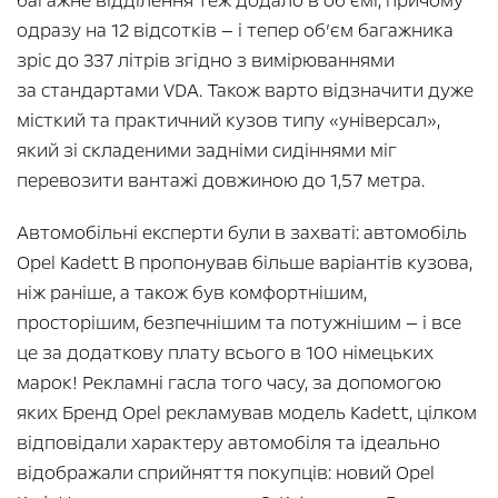
багажне відділення теж додало в об’ємі, причому
одразу на 12 відсотків — і тепер об’єм багажника
зріс до 337 літрів згідно з вимірюваннями
за стандартами VDA. Також варто відзначити дуже
місткий та практичний кузов типу «універсал»,
який зі складеними задніми сидіннями міг
перевозити вантажі довжиною до 1,57 метра.
Автомобільні експерти були в захваті: автомобіль
Opel Kadett B пропонував більше варіантів кузова,
ніж раніше, а також був комфортнішим,
просторішим, безпечнішим та потужнішим — і все
це за додаткову плату всього в 100 німецьких
марок! Рекламні гасла того часу, за допомогою
яких Бренд Opel рекламував модель Kadett, цілком
відповідали характеру автомобіля та ідеально
відображали сприйняття покупців: новий Opel