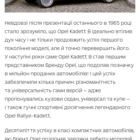
Невдовзі після презентації останнього в 1965 році
стало зрозуміло, що Opel Kadett B ідеально втілив
дух часу і не тільки продовжить успіх першого
покоління моделі, але й точно перевершить його.
У наступні роки саме Opel Kadett B став першим
представником Бренду Opel, що подолав позначку
в мільйон проданих автомобілів! І цей успіх
забезпечили кілька причин: різноманітність
та універсальність гами версій — адже
пропонувались кузови седан, універсал та купе —
і також гучні спортивні досягнення легендарного
Opel Rallye-Kadett.
Десятиліття успіху в класі компактних автомобілів,
які Бренд Opel розпочав завдяки дебюту моделей