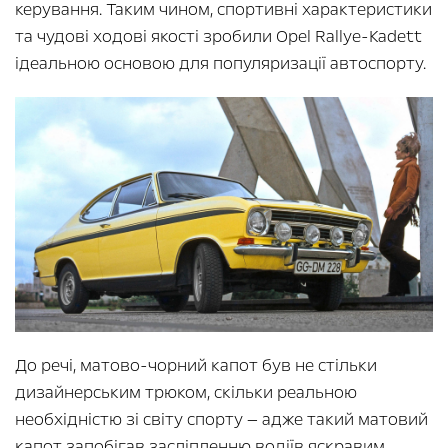
керування. Таким чином, спортивні характеристики
та чудові ходові якості зробили Opel Rallye-Kadett
ідеальною основою для популяризації автоспорту.
До речі, матово-чорний капот був не стільки
дизайнерським трюком, скільки реальною
необхідністю зі світу спорту — адже такий матовий
капот запобігав засліпленню водіїв яскравим