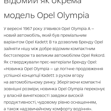
відомий як окрема
модель Opel Olympia
У вересні 1967 року з’явився Opel Olympia A —
новий автомобіль, який був преміальним
варіантом Opel Kadett B та дозволив Бренду Opel
зайняти нішу між добре відомим компактним
бестселером та великим автомобілем Opel Rekord.
Як стверджували прес-матеріали Бренду Opel:
«Новинка Opel Olympia — це логічне продовження
успішної концепції Kadett з рухом вгору
на автомобільному ринку. Зберігаючи компактні
зовнішні розміри, новинка Opel Olympia переконує
у власній винятковості завдяки високій
продуктивності, чудовому рівню оснащенням,
а також надзвичайному комфорту водіння».