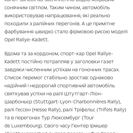
сонячним світлом. Таким чином, автомобіль
використовував напрацювання, які реально
походили з ралійних перегонів. А це примітне
фарбування швидко стало фірмовою рисою моделі
Opel Rallye-Kadett.
Вдома та за кордоном, спорт-кар Opel Rallye-
Kadett постійно потрапляв у заголовки газет
завдяки численним успіхам на гоночних трасах.
Список перемог стабільно зростав: однаково
надійний і недорогий спортивний автомобіль
святкував успіхи на ралі Штутгарт-Ліон-
Шарбоньєр (Stuttgart-Lyon-Charbonnières Rally),
ралі Гессен (Hesse Rally), ралі Тріфельс (Trifels Rally)
та в перегонах Тур Люксембург (Tour
de Luxembourg). Свого часу Гюнтер Ірмшер