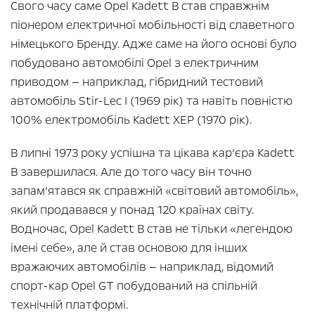
Свого часу саме Opel Kadett B став справжнім
піонером електричної мобільності від славетного
німецького Бренду. Адже саме на його основі було
побудовано автомобілі Opel з електричним
приводом — наприклад, гібридний тестовий
автомобіль Stir-Lec I (1969 рік) та навіть повністю
100% електромобіль Kadett XEP (1970 рік).
В липні 1973 року успішна та цікава кар’єра Kadett
B завершилася. Але до того часу він точно
запам’ятався як справжній «світовий автомобіль»,
який продавався у понад 120 країнах світу.
Водночас, Opel Kadett B став не тільки «легендою
імені себе», але й став основою для інших
вражаючих автомобілів — наприклад, відомий
спорт-кар Opel GT побудований на спільній
технічній платформі.