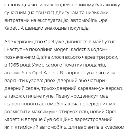
салону для чотирьох людей, великому багажнику,
сучасним (на той час) двигунам та низькими
витратами на експлуатацію, автомобіль Opel
Kadett A швидко знаходив покупців.
Але керівництво Opel уже дивилося в майбутнє —
і наступне покоління моделі Kadett з кодом-
позначенням В, з’явилося всього через три роки,
в 1965 році. Уже з самого початку продажів,
автомобіль Opel Kadett B запропонував чотири
варіанти кузова: двох-дверний або чотири-
дверний седан, трьох-дверний караван-універсал,
а також стильне купе. Певну «родзинку» мав
і салон нового автомобіль: хоча попередник міг
розмістити максимум чотирьох осіб, новий Opel
Kadett B вперше був офіційно зареєстрований
як п’ятимісний автомобіль, для варіантів з кузовом