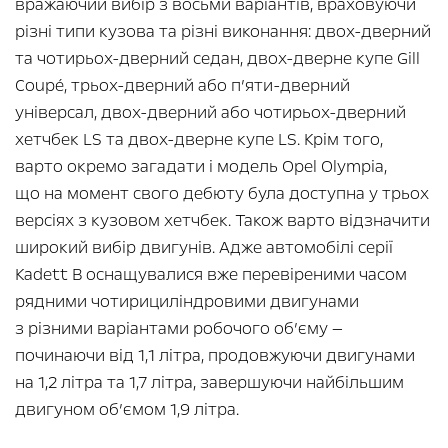
вражаючий вибір з восьми варіантів, враховуючи
різні типи кузова та різні виконання: двох-дверний
та чотирьох-дверний седан, двох-дверне купе Gill
Coupé, трьох-дверний або п’яти-дверний
універсал, двох-дверний або чотирьох-дверний
хетчбек LS та двох-дверне купе LS. Крім того,
варто окремо загадати і модель Opel Olympia,
що на момент свого дебюту була доступна у трьох
версіях з кузовом хетчбек. Також варто відзначити
широкий вибір двигунів. Адже автомобілі серії
Kadett B оснащувалися вже перевіреними часом
рядними чотирициліндровими двигунами
з різними варіантами робочого об’єму —
починаючи від 1,1 літра, продовжуючи двигунами
на 1,2 літра та 1,7 літра, завершуючи найбільшим
двигуном об’ємом 1,9 літра.