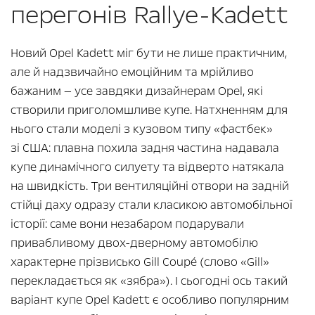
перегонів Rallye-Kadett
Новий Opel Kadett міг бути не лише практичним,
але й надзвичайно емоційним та мрійливо
бажаним — усе завдяки дизайнерам Opel, які
створили приголомшливе купе. Натхненням для
нього стали моделі з кузовом типу «фастбек»
зі США: плавна похила задня частина надавала
купе динамічного силуету та відверто натякала
на швидкість. Три вентиляційні отвори на задній
стійці даху одразу стали класикою автомобільної
історії: саме вони незабаром подарували
привабливому двох-дверному автомобілю
характерне прізвисько Gill Coupé (слово «Gill»
перекладається як «зябра»). І сьогодні ось такий
варіант купе Opel Kadett є особливо популярним