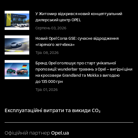
У Житомир відкрився новий концептуальний
дилерський центр OPEL
Серпень 03, 2026
Новий Opel Corsa GSE: сучасне відродження
«гарячого хетчбека»
Тра. 08, 2026
Бренд Opel оголошує про старт унікальної
пропозиції: wunderbar травень з Opel — вигідні ціни
на кросовери Grandland та Mokka з вигодою
до 135 000 грн
Тра. 01, 2026
Експлуатаційні витрати та викиди CO₂
Офіційній партнер
Opel.ua