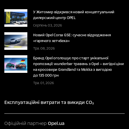
У Житомир відкрився новий концептуальний
дилерський центр OPEL
Серпень 03, 2026
Новий Opel Corsa GSE: сучасне відродження
«гарячого хетчбека»
Тра. 08, 2026
Бренд Opel оголошує про старт унікальної
пропозиції: wunderbar травень з Opel — вигідні ціни
на кросовери Grandland та Mokka з вигодою
до 135 000 грн
Тра. 01, 2026
Експлуатаційні витрати та викиди CO₂
Офіційній партнер
Opel.ua