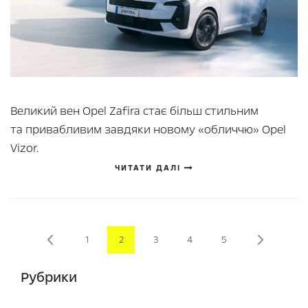
Великий вен Opel Zafira стає більш стильним
та привабливим завдяки новому «обличчю» Opel
Vizor.
ЧИТАТИ ДАЛІ
Page
Page
Page
You're currently reading page
Page
Page
Page
Page
Previous
Next
1
2
3
4
5
Рубрики