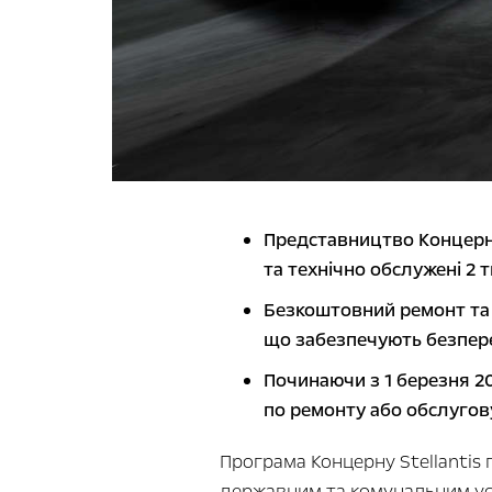
Представництво Концерну 
та технічно обслужені 2
Безкоштовний ремонт та 
що забезпечують безпереб
Починаючи з 1 березня 20
по ремонту або обслугов
Програма Концерну Stellantis
державним та комунальним ус