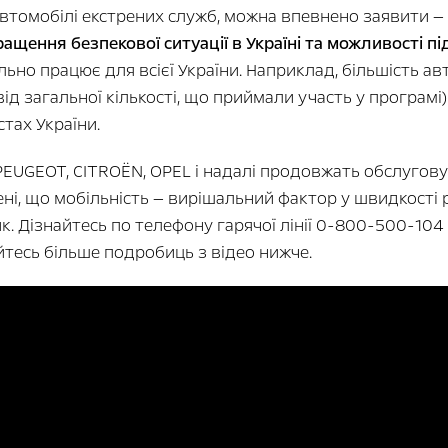
втомобілі екстрених служб, можна впевнено заявити —
ащення безпекової ситуації в Україні та можливості п
но працює для всієї України. Наприклад, більшість ав
д загальної кількості, що приймали участь у програмі),
стах України.
PEUGEOT, CITROËN, OPEL і надалі продовжать обслугов
ні, що мобільність — вирішальний фактор у швидкості 
. Дізнайтесь по телефону гарячої лінії 0-800-500-104
йтесь більше подробиць з відео нижче.