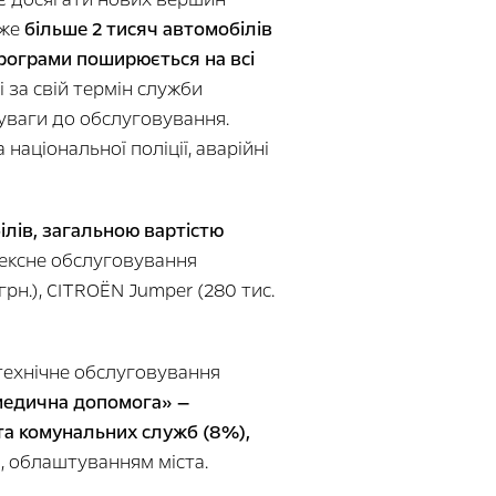
вже
більше 2 тисяч автомобілів
рограми поширюється на всі
 за свій термін служби
уваги до обслуговування.
аціональної поліції, аварійні
лів, загальною вартістю
лексне обслуговування
рн.), CITROЁN Jumper (280 тис.
технічне обслуговування
медична допомога» —
 та комунальних служб (8%),
 облаштуванням міста.