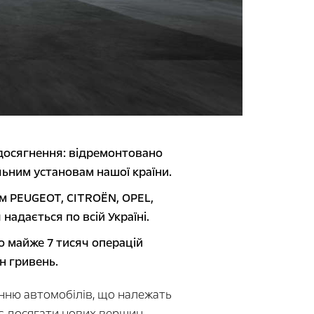
 досягнення: відремонтовано
льним установам нашої країни.
м PEUGEOT, CITROЁN, OPEL,
надається по всій Україні.
о майже 7 тисяч операцій
н гривень.
нню автомобілів, що належать
є досягати нових вершин