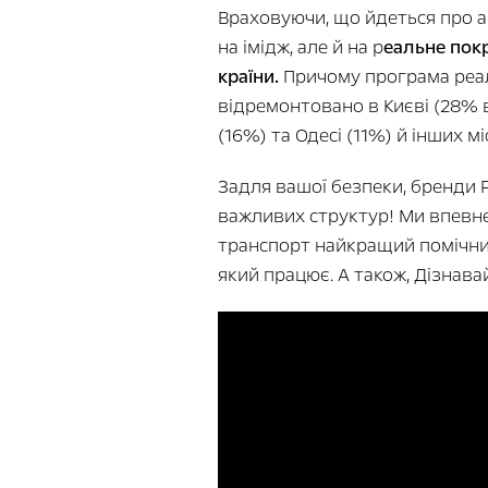
Враховуючи, що йдеться про а
на імідж, але й на р
еальне покр
країни.
Причому програма реаль
відремонтовано в Києві (28% ві
(16%) та Одесі (11%) й інших мі
Задля вашої безпеки, бренди 
важливих структур! Ми впевне
транспорт найкращий помічник
який працює. А також, Дізнава