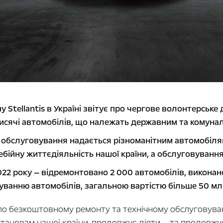
Stellantis в Україні звітує про чергове волонтерське
 тисячі автомобілів, що належать державним та комуна
обслуговування надається різноманітним автомобіля
ійну життєдіяльність нашої країни, а обслуговування 
22 року — відремонтовано 2 000 автомобілів, виконан
уванню автомобілів, загальною вартістю більше 50 мл
 по безкоштовному ремонту та технічному обслуговува
тановам нашої країни, продовжує діяти — та продовжу