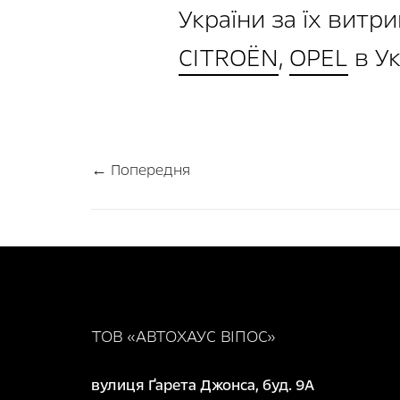
України за їх витри
CITROЁN
,
OPEL
в Ук
← Попередня
ТОВ «АВТОХАУС ВІПОС»
вулиця Ґарета Джонса, буд. 9А