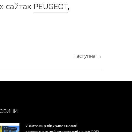
их сайтах
PEUGEOT
,
Наступна →
ОВИНИ
У Житомир відкрився новий
концептуальний дилерський центр OPEL