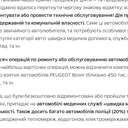
давно вдалось перетнути чергову знакову відмітку: 
нтувати або провести технічне обслуговування! Дія п
державній та комунальній власності.
Саме ці автомобілі
е звичайного автолюбителя, та потребують особливої 
пні категорії авто: швидка медична допомога, служба н
а, та ін.
сяч операцій по ремонту або обслуговуванню автомобі
найбільш вартісних операцій, можна відзначити комп
 взятих автомобілів PEUGEOT Boxer (близько 450 тис. г
 та ін.
в, що були безкоштовно відремонтовані або пройшли 
їні, припадає на
автомобілі медичних служб «швидка 
ькості. Також досить багато автомобілів поліції (20%)
шкоджений тепломереж, водогоном, електромережами,