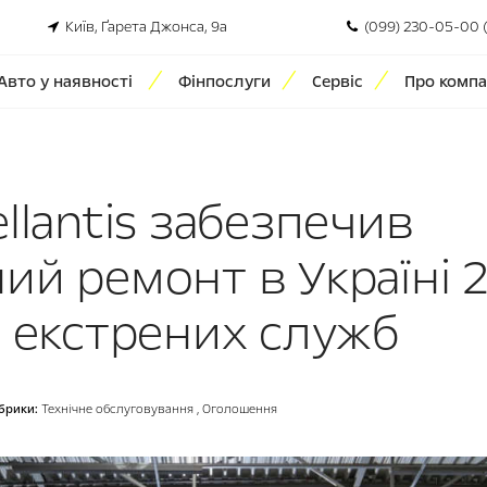
Київ, Ґарета Джонса, 9а
(099) 230-05-00 
Авто у наявності
Фінпослуги
Сервіс
Про компа
llantis забезпечив
ий ремонт в Україні 
в екстрених служб
брики:
Технічне обслуговування
,
Оголошення