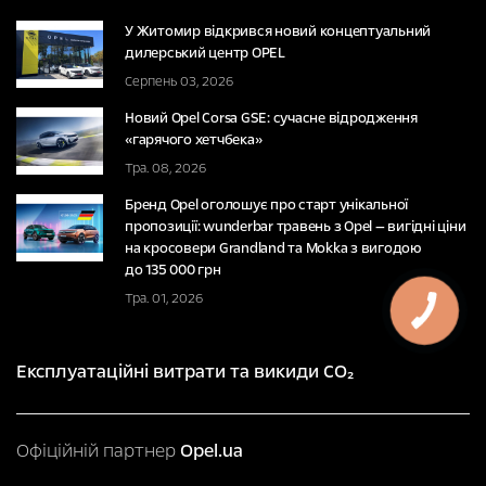
У Житомир відкрився новий концептуальний
дилерський центр OPEL
Серпень 03, 2026
Новий Opel Corsa GSE: сучасне відродження
«гарячого хетчбека»
Тра. 08, 2026
Бренд Opel оголошує про старт унікальної
пропозиції: wunderbar травень з Opel — вигідні ціни
на кросовери Grandland та Mokka з вигодою
до 135 000 грн
Тра. 01, 2026
Експлуатаційні витрати та викиди CO₂
Офіційній партнер
Opel.ua