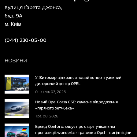
вулиця Ґарета Джонса,
буд. 9А
м. Київ
(044) 230-05-00
НОВИНИ
У Житомир відкрився новий концептуальний
дилерський центр OPEL
Серпень 03, 2026
Новий Opel Corsa GSE: сучасне відродження
«гарячого хетчбека»
Тра. 08, 2026
Бренд Opel оголошує про старт унікальної
пропозиції: wunderbar травень з Opel — вигідні ціни