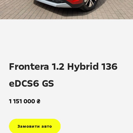
Skip
to
the
beginning
Frontera 1.2 Hybrid 136
of
the
eDCS6 GS
images
gallery
1 151 000 ₴
Замовити авто