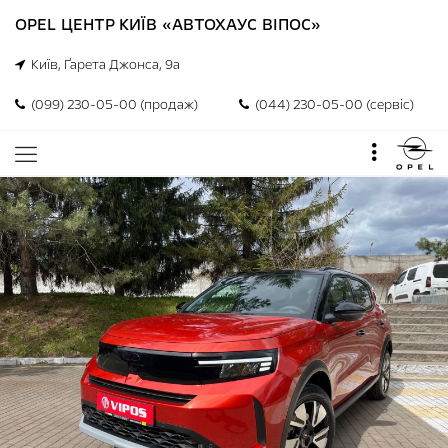
OPEL ЦЕНТР КИЇВ «АВТОХАУС ВІПОС»
Київ, Ґарета Джонса, 9а
(099) 230-05-00 (продаж)
(044) 230-05-00 (сервіс)
Skip
to
the
end
of
the
images
gallery