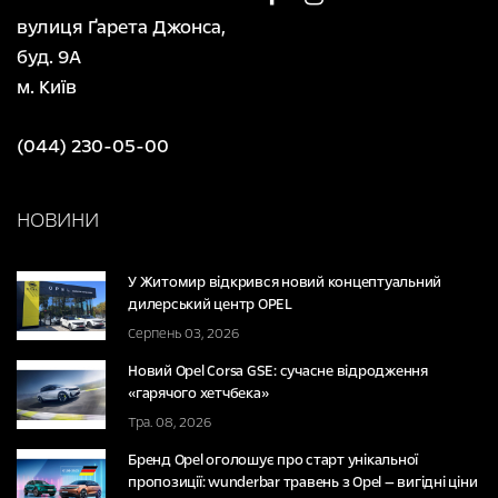
вулиця Ґарета Джонса,
буд. 9А
м. Київ
(044) 230-05-00
НОВИНИ
У Житомир відкрився новий концептуальний
дилерський центр OPEL
Серпень 03, 2026
Новий Opel Corsa GSE: сучасне відродження
«гарячого хетчбека»
Тра. 08, 2026
Бренд Opel оголошує про старт унікальної
пропозиції: wunderbar травень з Opel — вигідні ціни