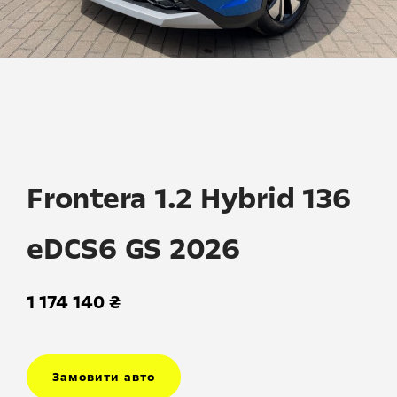
Skip
to
the
beginning
Frontera 1.2 Hybrid 136
of
the
eDCS6 GS 2026
images
gallery
1 174 140 ₴
Замовити авто