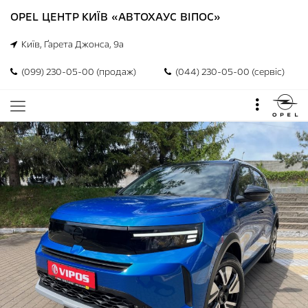
OPEL ЦЕНТР КИЇВ «АВТОХАУС ВІПОС»
Київ, Ґарета Джонса, 9а
(099) 230-05-00 (продаж)
(044) 230-05-00 (сервіс)
Skip
to
the
end
of
the
images
gallery